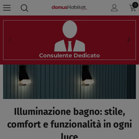
0 
0
Consulente Dedicato
Illuminazione bagno: stile,
comfort e funzionalità in ogni
luce