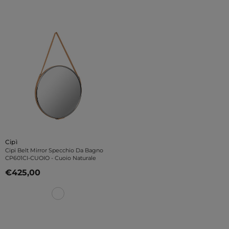
Venditore:
Cipì
Cipi Belt Mirror Specchio Da Bagno
CP601CI-CUOIO
- Cuoio Naturale
€425,00