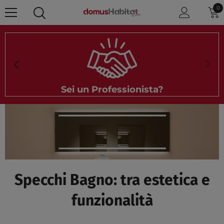
VAI AL CONTENUTO
0
0
el
Sei un Professionista?
Specchi Bagno: tra estetica e
funzionalità