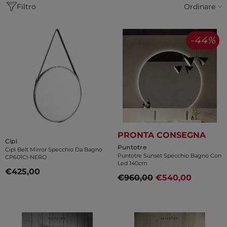
Ordinare
Filtro
-44%
PRONTA CONSEGNA
Venditore:
Cipì
Venditore:
Puntotre
Cipì Belt Mirror Specchio Da Bagno
Puntotre Sunset Specchio Bagno Con
CP601CI-NERO
Led 140cm
€425,00
€960,00
€540,00