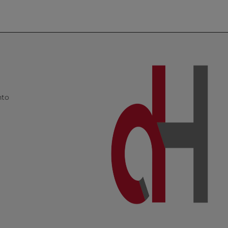
I
nto