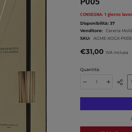
P005
CONSEGNA: 1 giorno lavor
Disponibilità:
37
Venditore:
Cereria Moll
SKU:
AGME-XOGX-P005
€31,00
IVA inclusa
Quantità:
Diminuire
Aumenta
la
la
quantità
quantità
per
per
Cereria
Cereria
Mollà
Mollà
reed
reed
diffuser
diffuser
100ML
100ML
bergamotto
bergamotto
di
di