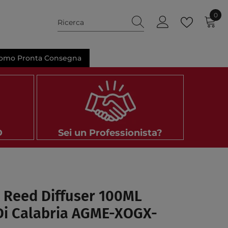
0
0
ele
omo Pronta Consegna
D
Sei un Professionista?
à Reed Diffuser 100ML
Di Calabria AGME-XOGX-