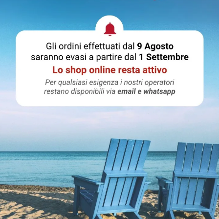
0ML bergamotto di Calabria AGME-XOGX-P0
oma fresco e ricco di agrumi grazie alla fragranza di
Bergamot
 creando un'atmosfera rilassante e chic in qualsiasi ambiente.
lla Calabria, dove le sfumature fruttate del bergamotto e la sua 
 energizzante che invita a sentire la brezza mediterranea.
Condividere
PUOI ANCHE PRENDERE IN CONSIDERAZIONE: