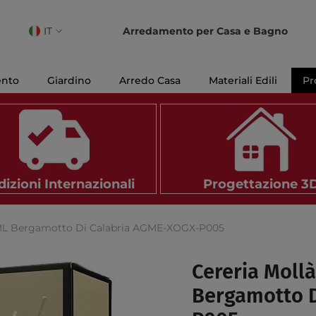
IT
Arredamento per Casa e Bagno
IT
EN
ento
Giardino
Arredo Casa
Materiali Edili
Pr
FR
izioni Internazionali
Progettazione 3
00ML Bergamotto Di Calabria AGME-XOGX-P005
Cereria Moll
Bergamotto 