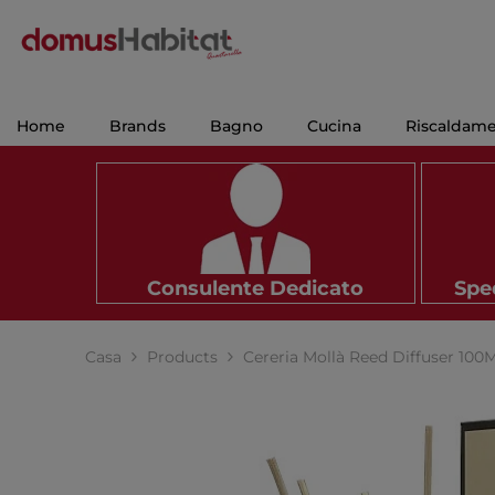
VAI AL CONTENUTO
Home
Brands
Bagno
Cucina
Riscaldam
Consulente Dedicato
Sped
Casa
Products
Cereria Mollà Reed Diffuser 1