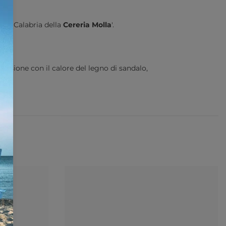
05
to
di Calabria della
Cereria Molla
'.
fusione con il calore del legno di sandalo,