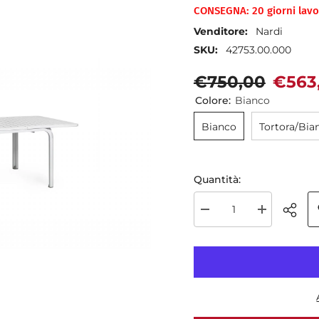
CONSEGNA: 20 giorni lavor
Venditore:
Nardi
SKU:
42753.00.000
€750,00
€563
Colore:
Bianco
Bianco
Tortora/Bia
Quantità:
Diminuire
Aumenta
la
la
quantità
quantità
per
per
Nardi
Nardi
Alloro
Alloro
140
140
tavolo
tavolo
da
da
esterno
esterno