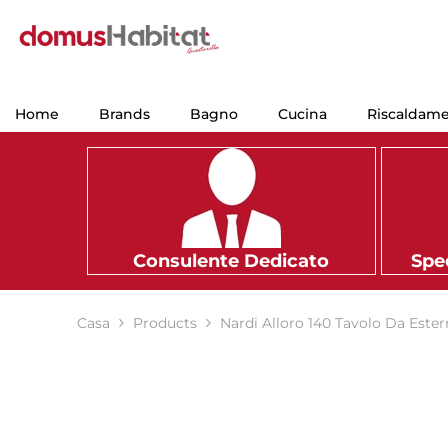
VAI AL CONTENUTO
Home
Brands
Bagno
Cucina
Riscaldam
Consulente Dedicato
Sped
Casa
Products
Nardi Alloro 140 Tavolo Da Ester