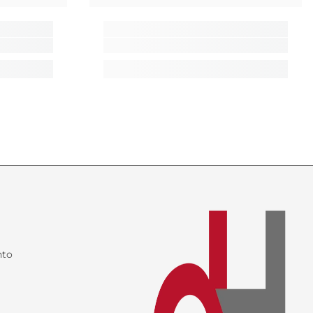
I
nto