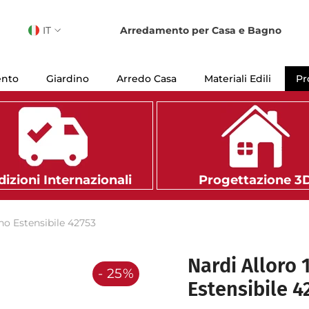
IT
Arredamento per Casa e Bagno
IT
EN
ento
Giardino
Arredo Casa
Materiali Edili
Pr
FR
izioni Internazionali
Progettazione 3
no Estensibile 42753
Nardi Alloro 
- 25%
Estensibile 4