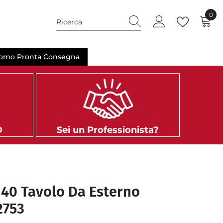
0
0
ele
omo Pronta Consegna
D
Sei un Professionista?
140 Tavolo Da Esterno
2753