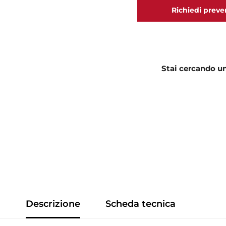
estensibile
estensibile
42753
42753
Richiedi preve
Stai cercando un
Descrizione
Scheda tecnica