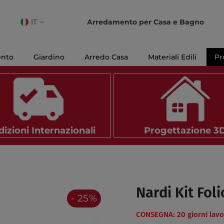
IT
Arredamento per Casa e Bagno
IT
EN
ento
Giardino
Arredo Casa
Materiali Edili
Pr
FR
izioni Internazionali
Progettazione 3
Nardi Kit Fol
- 25%
CONSEGNA: 20 giorni lavor