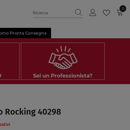
0 el
0
omo Pronta Consegna
D
Sei un Professionista?
io Rocking 40298
ativi