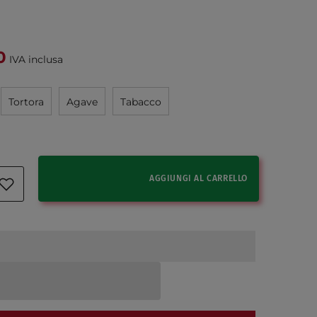
0
IVA inclusa
Tortora
Agave
Tabacco
AGGIUNGI AL CARRELLO
rdi Kit Folio Rocking 40298
antità per Nardi Kit Folio Rocking 40298