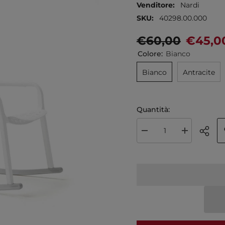
Venditore:
Nardi
SKU:
40298.00.000
€60,00
€45,0
Colore:
Bianco
Bianco
Antracite
Quantità:
Diminuire la quantità per Na
Aumenta la qu