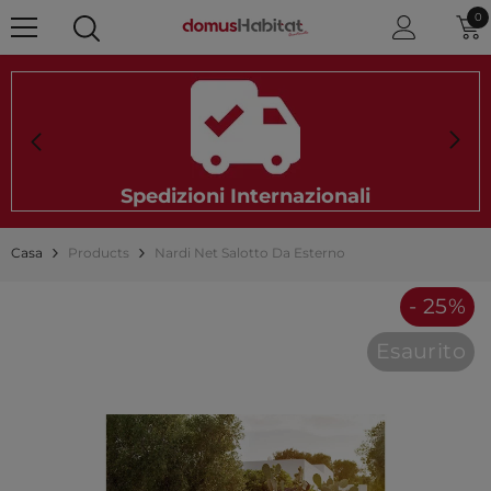
0 
0
Spedizioni Internazionali
Casa
Products
Nardi Net Salotto Da Esterno
- 25%
Esaurito