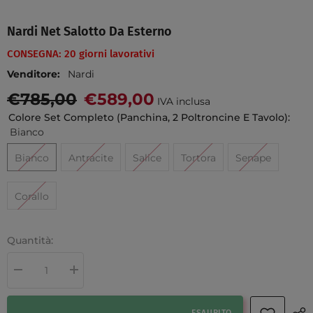
Nardi Net Salotto Da Esterno
CONSEGNA: 20 giorni lavorativi
Venditore:
Nardi
€785,00
€589,00
IVA inclusa
Colore Set Completo (panchina, 2 Poltroncine E Tavolo):
Bianco
Bianco
Antracite
Salice
Tortora
Senape
Corallo
Quantità:
Diminuire la quantità per Nardi Net salotto da esterno
Aumenta la quantità per Nardi Net salotto da esterno