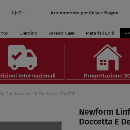
IT
Arredamento per Casa e Bagno
IT
EN
ento
Giardino
Arredo Casa
Materiali Edili
Pr
FR
izioni Internazionali
Progettazione 3
cia Con Doccetta E Deviatore 69469E
Newform Linf
Doccetta E D