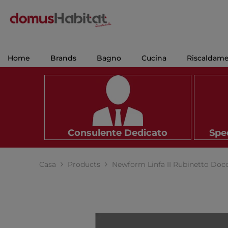
VAI AL CONTENUTO
Home
Brands
Bagno
Cucina
Riscaldam
Consulente Dedicato
Sped
Casa
Products
Newform Linfa II Rubinetto Doc