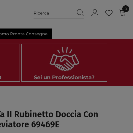
0
0
ele
omo Pronta Consegna
D
Sei un Professionista?
a II Rubinetto Doccia Con
eviatore 69469E