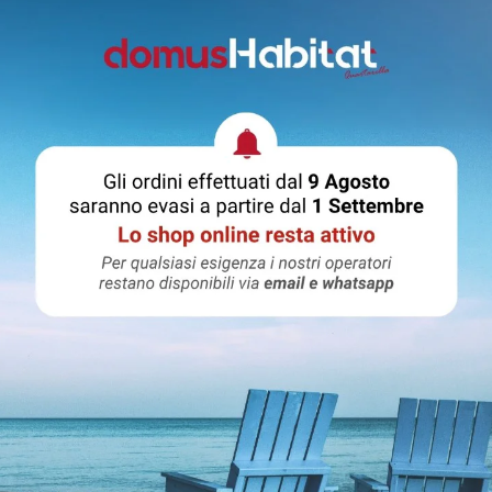
Descrizione
Scheda tecnica
leto di doccetta e deviatore a 2 uscite.- 69469E
tua esperienza di doccia più rilassante e completa. Con la comoda 
ole doccia a pioggia o una doccia più precisa e mirata. Aggiungi
tà.
Condividere
PUOI ANCHE PRENDERE IN CONSIDERAZIONE: