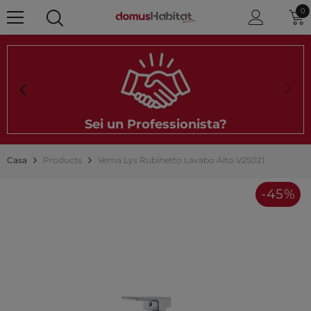
0 
0
Sei un Professionista?
Casa
Products
Vema Lys Rubinetto Lavabo Alto V25021
-45%