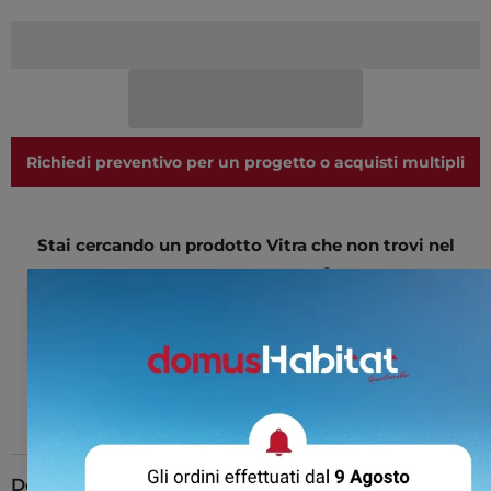
Richiedi preventivo per un progetto o acquisti multipli
Stai cercando un prodotto Vitra che non trovi nel
nostro ecommerce?
CONTATTACI
Descrizione