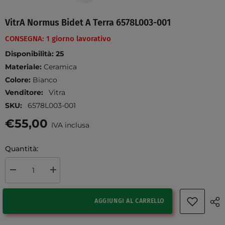
VitrA Normus Bidet A Terra 6578L003-001
CONSEGNA: 1 giorno lavorativo
Disponibilità:
25
Materiale:
Ceramica
Colore:
Bianco
Venditore:
Vitra
SKU:
6578L003-001
€55,00
IVA inclusa
Quantità:
Diminuire la quantità per VitrA Normus bidet a terra 6578L003-001
Aumenta la quantità per VitrA Normus bidet a terra 6578L0
AGGIUNGI AL CARRELLO