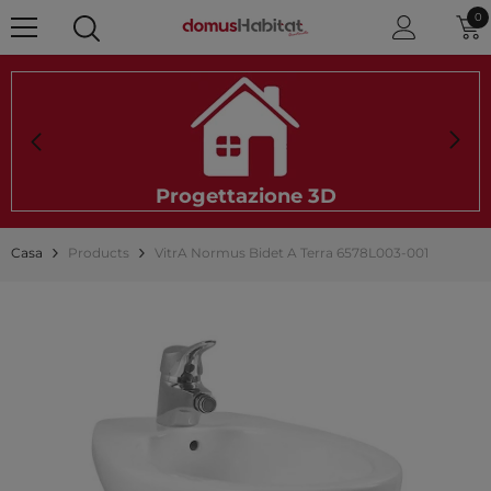
0 
0
Progettazione 3D
Casa
Products
VitrA Normus Bidet A Terra 6578L003-001