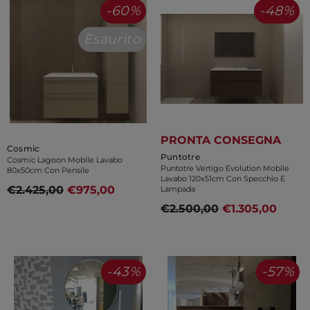
-60%
-48%
Esaurito
PRONTA CONSEGNA
Venditore:
Cosmic
Venditore:
Puntotre
Cosmic Lagoon Mobile Lavabo
Puntotre Vertigo Evolution Mobile
80x50cm Con Pensile
Lavabo 120x51cm Con Specchio E
€2.425,00
€975,00
Lampada
€2.500,00
€1.305,00
-43%
-57%