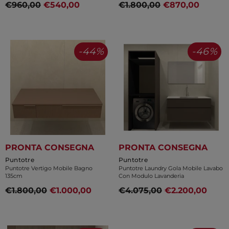
€960,00
€540,00
€1.800,00
€870,00
-44%
-46%
PRONTA CONSEGNA
PRONTA CONSEGNA
Venditore:
Venditore:
Puntotre
Puntotre
Puntotre Vertigo Mobile Bagno
Puntotre Laundry Gola Mobile Lavabo
135cm
Con Modulo Lavanderia
€1.800,00
€1.000,00
€4.075,00
€2.200,00