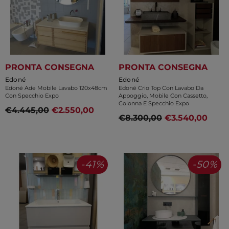
PRONTA CONSEGNA
PRONTA CONSEGNA
Venditore:
Venditore:
Edoné
Edoné
Edoné Ade Mobile Lavabo 120x48cm
Edoné Crio Top Con Lavabo Da
Con Specchio Expo
Appoggio, Mobile Con Cassetto,
Colonna E Specchio Expo
€4.445,00
€2.550,00
€8.300,00
€3.540,00
-41%
-50%