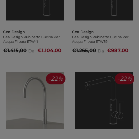
Venditore:
Venditore:
Cea Design
Cea Design
Cea Design Rubinetto Cucina Per
Cea Design Rubinetto Cucina Per
Acqua Filtrata ETW41
Acqua Filtrata ETW39
€1.415,00
€1.104,00
€1.265,00
€987,00
Da
Da
-22%
-22%