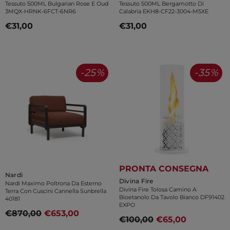
Tessuto 500ML Bulgarian Rose E Oud
Tessuto 500ML Bergamotto Di
3MQX-HRNK-6FCT-6NR6
Calabria EKH8-CF22-3004-M5XE
€31,00
€31,00
-25%
-35%
PRONTA CONSEGNA
Venditore:
Nardi
Venditore:
Divina Fire
Nardi Maximo Poltrona Da Esterno
Divina Fire Tolosa Camino A
Terra Con Cuscini Cannella Sunbrella
Bioetanolo Da Tavolo Bianco DF91402
40181
EXPO
€870,00
€653,00
€100,00
€65,00