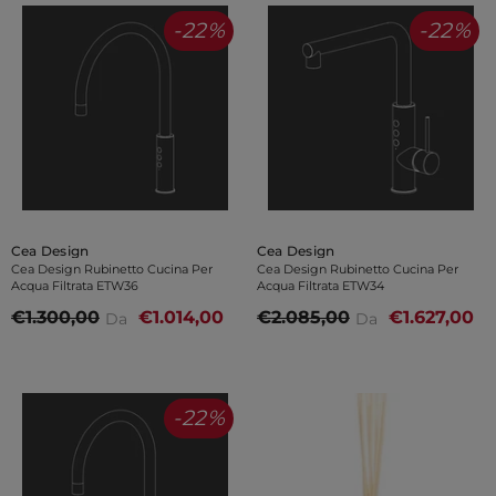
-22%
-22%
Venditore:
Venditore:
Cea Design
Cea Design
Cea Design Rubinetto Cucina Per
Cea Design Rubinetto Cucina Per
Acqua Filtrata ETW36
Acqua Filtrata ETW34
€1.300,00
€1.014,00
€2.085,00
€1.627,00
Da
Da
-22%