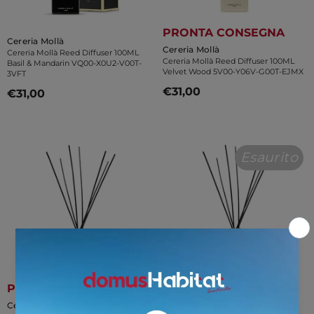
PRONTA CONSEGNA
Venditore:
Cereria Mollà
Venditore:
Cereria Mollà
Cereria Mollà Reed Diffuser 100ML
Cereria Mollà Reed Diffuser 100ML
Basil & Mandarin VQ00-X0U2-V00T-
Velvet Wood 5V00-Y06V-G00T-EJMX
3VFT
€31,00
€31,00
Esaurito
PRONTA CONSEGNA
Venditore:
Cereria Mollà
Venditore:
Cereria Mollà
Cereria Mollà Reed Diffuser 100ML