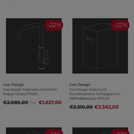
-22%
-22%
Venditore:
Venditore:
Cea Design
Cea Design
Cea Design Rubinetto Cucina Per
Cea Design Sistema Di
Acqua Filtrata ETW30
Microfiltrazione Dell'acqua Con
Raffreddamento WTC03
€2.085,00
€1.627,00
Da
€3.310,00
€2.582,00