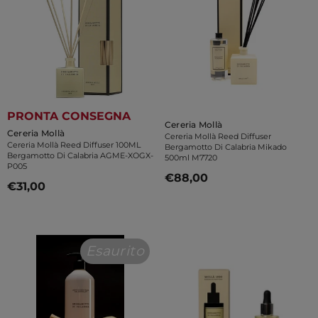
PRONTA CONSEGNA
Venditore:
Cereria Mollà
Venditore:
Cereria Mollà
Cereria Mollà Reed Diffuser
Cereria Mollà Reed Diffuser 100ML
Bergamotto Di Calabria Mikado
Bergamotto Di Calabria AGME-XOGX-
500ml M7720
P005
€88,00
€31,00
Esaurito