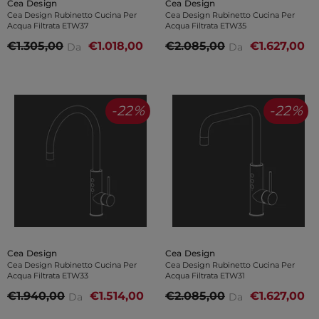
Venditore:
Venditore:
Cea Design
Cea Design
Cea Design Rubinetto Cucina Per
Cea Design Rubinetto Cucina Per
Acqua Filtrata ETW37
Acqua Filtrata ETW35
€1.305,00
€1.018,00
€2.085,00
€1.627,00
Da
Da
-22%
-22%
Venditore:
Venditore:
Cea Design
Cea Design
Cea Design Rubinetto Cucina Per
Cea Design Rubinetto Cucina Per
Acqua Filtrata ETW33
Acqua Filtrata ETW31
€1.940,00
€1.514,00
€2.085,00
€1.627,00
Da
Da