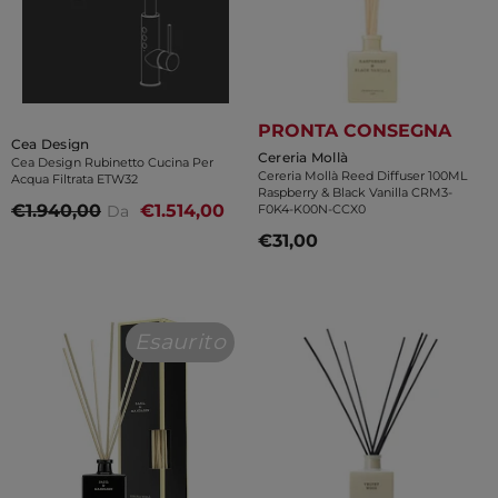
PRONTA CONSEGNA
Venditore:
Cea Design
Venditore:
Cereria Mollà
Cea Design Rubinetto Cucina Per
Cereria Mollà Reed Diffuser 100ML
Acqua Filtrata ETW32
Raspberry & Black Vanilla CRM3-
€1.940,00
€1.514,00
Da
F0K4-K00N-CCX0
€31,00
Esaurito