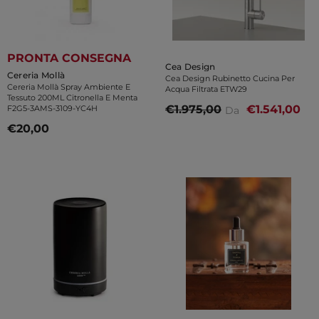
PRONTA CONSEGNA
Venditore:
Cea Design
Venditore:
Cereria Mollà
Cea Design Rubinetto Cucina Per
Cereria Mollà Spray Ambiente E
Acqua Filtrata ETW29
Tessuto 200ML Citronella E Menta
€1.975,00
€1.541,00
Da
F2G5-3AMS-3109-YC4H
€20,00