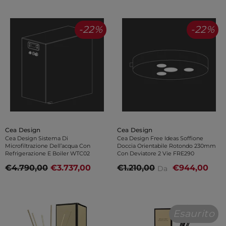
-22%
-22%
Venditore:
Venditore:
Cea Design
Cea Design
Cea Design Sistema Di
Cea Design Free Ideas Soffione
Microfiltrazione Dell’acqua Con
Doccia Orientabile Rotondo 230mm
Refrigerazione E Boiler WTC02
Con Deviatore 2 Vie FRE290
€4.790,00
€3.737,00
€1.210,00
€944,00
Da
Esaurito