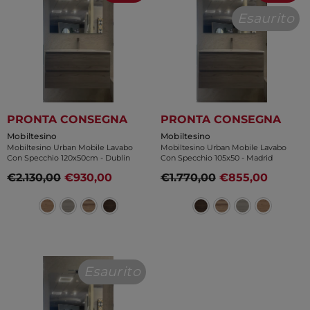
Esaurito
PRONTA CONSEGNA
PRONTA CONSEGNA
Venditore:
Venditore:
Mobiltesino
Mobiltesino
Mobiltesino Urban Mobile Lavabo
Mobiltesino Urban Mobile Lavabo
Con Specchio 120x50cm
- Dublin
Con Specchio 105x50
- Madrid
€2.130,00
€930,00
€1.770,00
€855,00
Esaurito