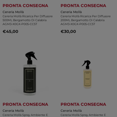
PRONTA CONSEGNA
PRONTA CONSEGNA
Venditore:
Venditore:
Cereria Mollà
Cereria Mollà
Cereria Mollà Ricarica Per Diffusore
Cereria Mollà Ricarica Per Diffusore
500ML Bergamotto Di Calabria
200ML Bergamotto Di Calabria
AGM3-X0GX-P005-CC5T
AGM3-X0GX-P005-CC5T
€45,00
€30,00
PRONTA CONSEGNA
PRONTA CONSEGNA
Venditore:
Venditore:
Cereria Mollà
Cereria Mollà
Cereria Mollà Spray Ambiente E
Cereria Mollà Spray Ambiente E