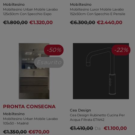
Venditore:
Venditore:
Mobiltesino
Mobiltesino
Mobiltesino Urban Mobile Lavabo
Mobiltesino Luxor Mobile Lavabo
125x50cm Con Specchio Expo
152x50cm Con Specchio E Pensile
€1.800,00
€1.320,00
€6.300,00
€2.440,00
-50%
-22%
Esaurito
PRONTA CONSEGNA
Venditore:
Cea Design
Venditore:
Mobiltesino
Cea Design Rubinetto Cucina Per
Mobiltesino Urban Mobile Lavabo
Acqua Filtrata ETW42
105x50
- Madrid
€1.410,00
€1.100,00
Da
€1.350,00
€670,00