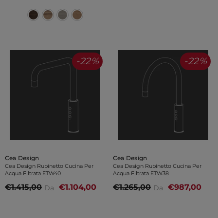
-22%
-22%
Venditore:
Venditore:
Cea Design
Cea Design
Cea Design Rubinetto Cucina Per
Cea Design Rubinetto Cucina Per
Acqua Filtrata ETW40
Acqua Filtrata ETW38
€1.415,00
€1.104,00
€1.265,00
€987,00
Da
Da