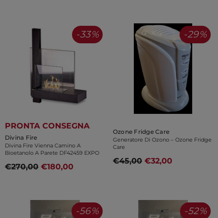
-33%
-29%
PRONTA CONSEGNA
Venditore:
Ozone Fridge Care
Venditore:
Divina Fire
Generatore Di Ozono – Ozone Fridge
Divina Fire Vienna Camino A
Care
Bioetanolo A Parete DF42459 EXPO
€45,00
€32,00
€270,00
€180,00
-56%
-52%