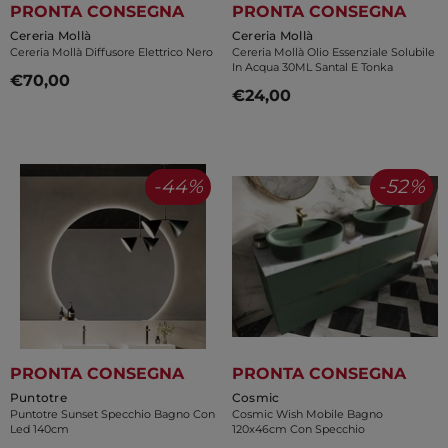
PRONTA CONSEGNA
PRONTA CONSEGNA
Venditore:
Venditore:
Cereria Mollà
Cereria Mollà
Cereria Mollà Diffusore Elettrico Nero
Cereria Mollà Olio Essenziale Solubile
In Acqua 30ML Santal E Tonka
€70,00
€24,00
-44%
-52%
PRONTA CONSEGNA
PRONTA CONSEGNA
Venditore:
Venditore:
Puntotre
Cosmic
Puntotre Sunset Specchio Bagno Con
Cosmic Wish Mobile Bagno
Led 140cm
120x46cm Con Specchio