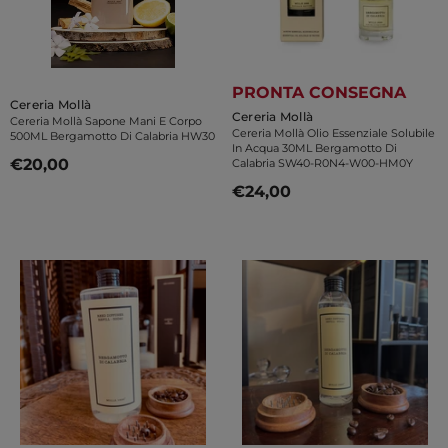
PRONTA CONSEGNA
Venditore:
Cereria Mollà
Venditore:
Cereria Mollà
Cereria Mollà Sapone Mani E Corpo
Cereria Mollà Olio Essenziale Solubile
500ML Bergamotto Di Calabria HW30
In Acqua 30ML Bergamotto Di
€20,00
Calabria SW40-R0N4-W00-HM0Y
€24,00