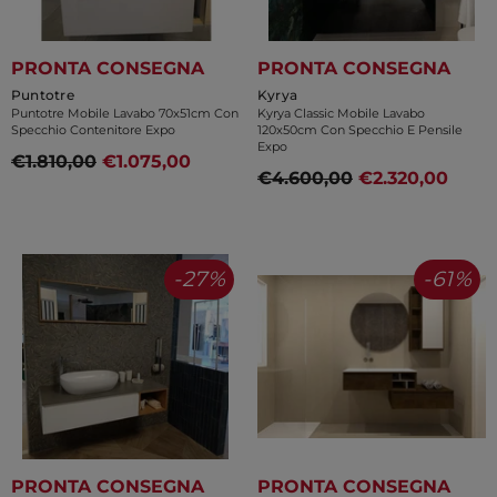
PRONTA CONSEGNA
PRONTA CONSEGNA
Venditore:
Venditore:
Puntotre
Kyrya
Puntotre Mobile Lavabo 70x51cm Con
Kyrya Classic Mobile Lavabo
Specchio Contenitore Expo
120x50cm Con Specchio E Pensile
Expo
€1.810,00
€1.075,00
€4.600,00
€2.320,00
-27%
-61%
PRONTA CONSEGNA
PRONTA CONSEGNA